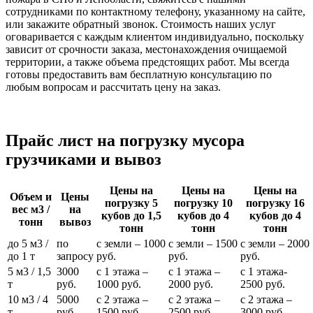
сотрудниками по контактному телефону, указанному на сайте,
или закажите обратный звонок. Стоимость наших услуг
оговаривается с каждым клиентом индивидуально, поскольку
зависит от срочности заказа, местонахождения очищаемой
территории, а также объема предстоящих работ. Мы всегда
готовы предоставить вам бесплатную консультацию по
любым вопросам и рассчитать цену на заказ.
Прайс лист на погрузку мусора
грузчиками и вывоз
Цены на
Цены на
Цены на
Объем и
Цены
погрузку 5
погрузку 10
погрузку 16
вес м3 /
на
кубов до 1,5
кубов до 4
кубов до 4
тонн
вывоз
тонн
тонн
тонн
до 5 м3 /
по
с земли – 1000
с земли – 1500
с земли – 2000
до 1 т
запросу
руб.
руб.
руб.
5 м3 / 1,5
3000
с 1 этажа –
с 1 этажа –
с 1 этажа-
т
руб.
1000 руб.
2000 руб.
2500 руб.
10 м3 / 4
5000
с 2 этажа –
с 2 этажа –
с 2 этажа –
т
руб.
1500 руб.
2500 руб.
3000 руб.